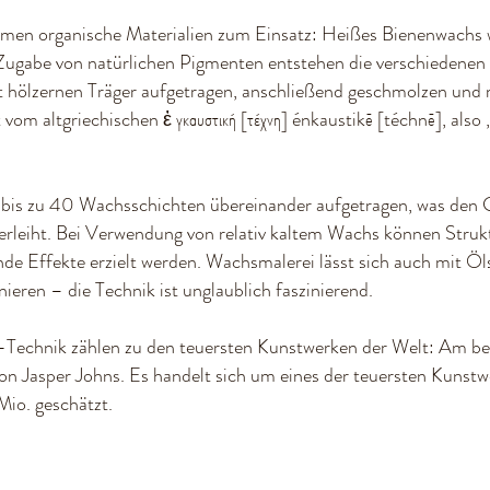
mmen organische Materialien zum Einsatz: Heißes Bienenwachs
ugabe von natürlichen Pigmenten entstehen die verschiedenen 
st hölzernen Träger aufgetragen, anschließend geschmolzen und
 vom altgriechischen
ἐ
γκαυστική [τέχνη] énkaustikē [téchnē], also
 bis zu 40 Wachsschichten übereinander aufgetragen, was den
rleiht. Bei Verwendung von relativ kaltem Wachs können Struk
e Effekte erzielt werden. Wachsmalerei lässt sich auch mit Ölst
eren – die Technik ist unglaublich faszinierend.
-Technik zählen zu den teuersten Kunstwerken der Welt: Am be
n Jasper Johns. Es handelt sich um eines der teuersten Kunst
Mio. geschätzt.